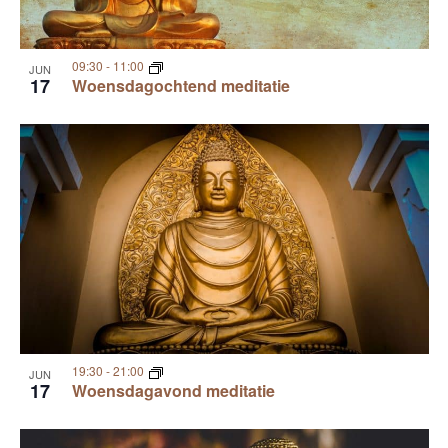
09:30
-
11:00
JUN
17
Woensdagochtend meditatie
19:30
-
21:00
JUN
17
Woensdagavond meditatie