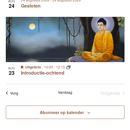
AUG
24
Gesloten
Uitgelicht
10:00
-
12:15
AUG
23
Introductie-ochtend
Vandaag
Volgende
Evenementen
Vorig
Eveneme
Abonneer op kalender