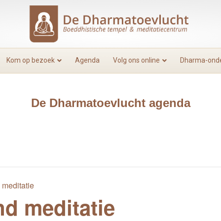
Kom op bezoek
Agenda
Volg ons online
Dharma-onde
De Dharmatoevlucht agenda
meditatie
d meditatie