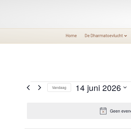
Home
De Dharmatoevlucht
14 juni 2026
Evenementen
Vandaag
S
in
e
l
Geen evene
14
e
c
t