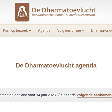
Kom op bezoek
Agenda
Volg ons online
Dharma-onde
De Dharmatoevlucht agenda
menten gepland voor 14 juni 2026. Ga naar de
volgende aankomen
B
e
r