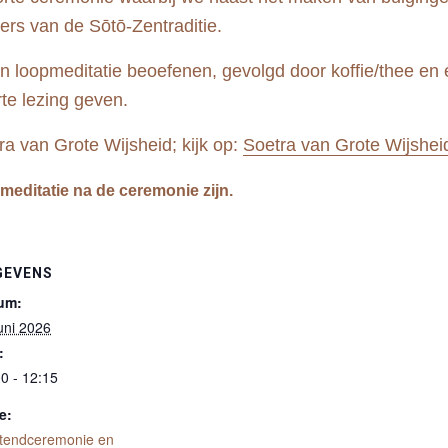
ers van de Sōtō-Zentraditie.
n loopmeditatie beoefenen, gevolgd door koffie/thee en e
te lezing geven.
ra van Grote Wijsheid; kijk op:
Soetra van Grote Wijshei
 meditatie na de ceremonie zijn.
GEVENS
um:
uni 2026
:
0 - 12:15
e:
tendceremonie en