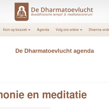
Kom op bezoek
Agenda
Volg ons online
Dharma-onde
De Dharmatoevlucht agenda
onie en meditatie