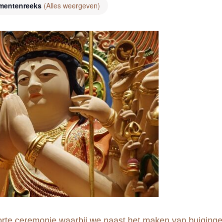
mentenreeks
(Alles weergeven)
rte ceremonie waarbij we naast het maken van buiginge