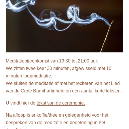
Meditatiebijeenkomst van 19:30 tot 21:00 uur.
We zitten twee keer 30 minuten, afgewisseld met 10
minuten loopmeditatie.
We sluiten de meditatie af met het reciteren van het Lied
van de Grote Barmhartigheid en een aantal korte teksten.
U vindt hier de
tekst van de ceremonie.
Na afloop is er koffie/thee en gelegenheid voor het
bespreken van de meditatie en beoefening in het