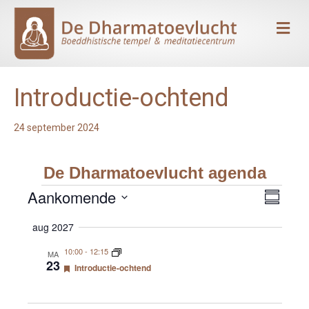
Me
Introductie-ochtend
24 september 2024
De Dharmatoevlucht agenda
Aankomende
Evenementen
E
W
S
S
a
v
e
aug 2027
m
e
e
e
l
10:00
-
12:15
e
MA
n
e
n
23
U
v
Introductie-ochtend
c
i
a
r
t
e
t
t
e
g
t