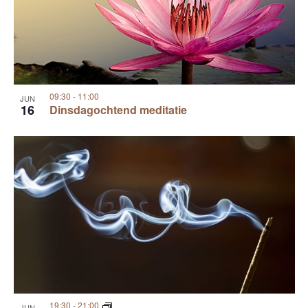
09:30
-
11:00
JUN
16
Dinsdagochtend meditatie
19:30
-
21:00
JUN