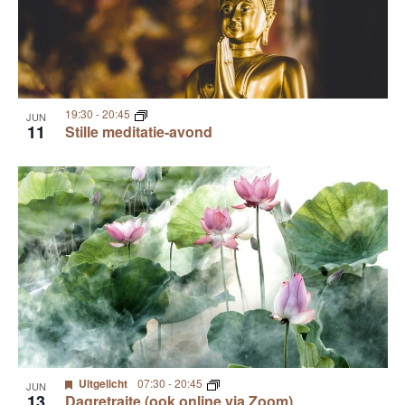
i
e
o
g
a
t
t
o
19:30
-
20:45
JUN
i
11
Stille meditatie-avond
V
e
i
e
w
Uitgelicht
07:30
-
20:45
JUN
13
Dagretraite (ook online via Zoom)