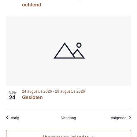
ochtend
24 augustus 2026
-
29 augustus 2026
AUG
24
Gesloten
Evenementen
Evene
Vorig
Vandaag
Volgende
Abonneer op kalender