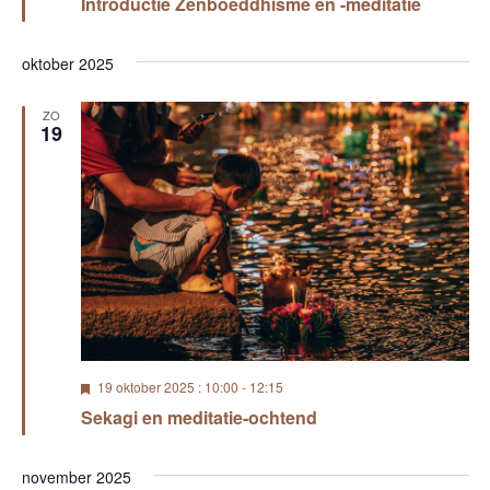
Introductie Zenboeddhisme en -meditatie
t
g
e
l
oktober 2025
i
c
h
ZO
19
t
U
19 oktober 2025 : 10:00
-
12:15
i
Sekagi en meditatie-ochtend
t
g
e
l
november 2025