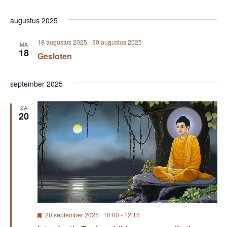
i
e
g
augustus 2025
a
18 augustus 2025
-
30 augustus 2025
MA
18
t
Gesloten
i
september 2025
e
ZA
20
U
20 september 2025 : 10:00
-
12:15
i