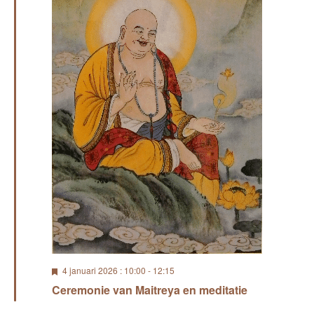
U
4 januari 2026 : 10:00
-
12:15
i
Ceremonie van Maitreya en meditatie
t
g