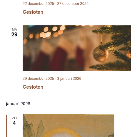
22 december 2025
-
27 december 2025
o
e
Gesloten
d
d
h
a
MA
29
–
c
e
r
e
m
o
n
i
e
29 december 2025
-
3 januari 2026
e
Gesloten
n
m
e
d
januari 2026
i
t
a
ZO
t
4
i
e