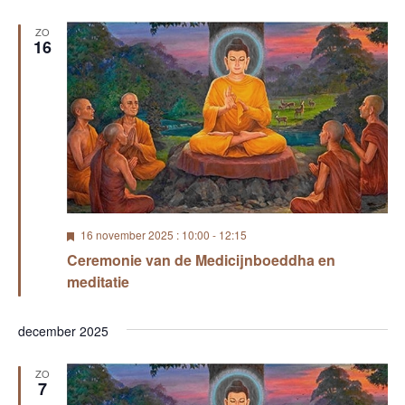
i
c
h
ZO
16
t
U
16 november 2025 : 10:00
-
12:15
i
Ceremonie van de Medicijnboeddha en
t
g
meditatie
e
l
i
december 2025
c
h
t
ZO
7