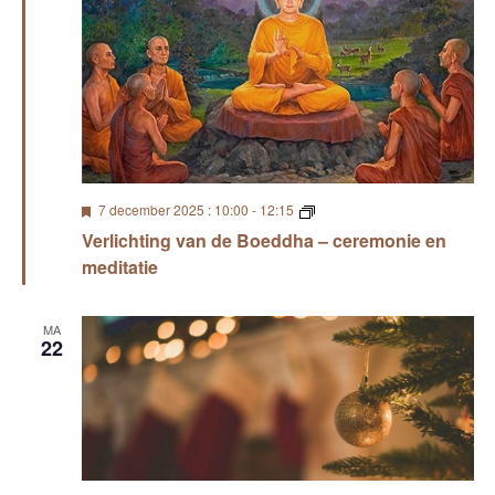
U
V
7 december 2025 : 10:00
-
12:15
i
e
Verlichting van de Boeddha – ceremonie en
t
r
g
l
meditatie
e
i
l
c
i
h
MA
c
t
22
h
i
t
n
g
v
a
n
d
e
B