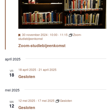
n
v
t
d
a
e
w
t
e
u
n
m
e
.
n
U
30 november 2024 : 10:00
-
11:15
Zoom-
i
r
studiebijeenkomst
t
a
Zoom-studiebijeenkomst
g
g
e
l
a
v
i
april 2025
c
v
i
h
18 april 2025
-
21 april 2025
t
VR
e
18
Gesloten
g
n
a
n
mei 2025
a
t
12 mei 2025
-
17 mei 2025
Gesloten
MA
v
12
Gesloten
i