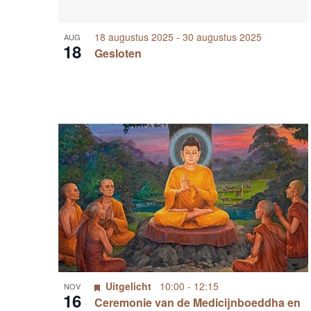
n
18 augustus 2025
-
30 augustus 2025
AUG
P
18
Gesloten
h
o
t
o
V
i
e
w
Uitgelicht
10:00
-
12:15
NOV
16
Ceremonie van de Medicijnboeddha en