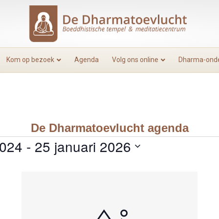
Kom op bezoek
Agenda
Volg ons online
Dharma-onde
De Dharmatoevlucht agenda
2024
 - 
25 januari 2026