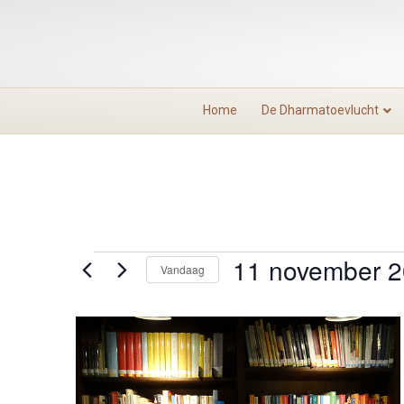
Home
De Dharmatoevlucht
11 november 
Evenementen
Vandaag
S
e
L
l
e
i
c
t