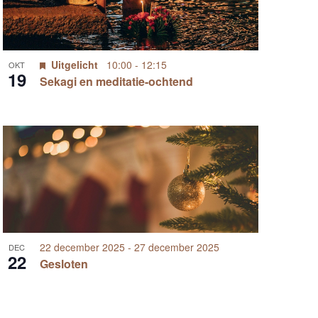
a
t
v
i
i
Uitgelicht
10:00
-
12:15
OKT
19
e
Sekagi en meditatie-ochtend
g
a
t
i
e
22 december 2025
-
27 december 2025
DEC
22
Gesloten