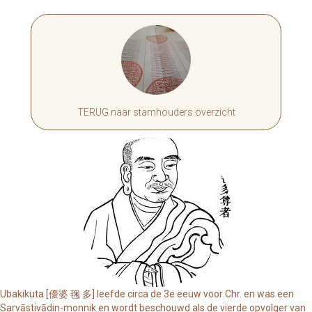
TERUG naar stamhouders overzicht
Ubakikuta [優婆 毱 多] leefde circa de 3e eeuw voor Chr. en was een
Sarvāstivādin-monnik en wordt beschouwd als de vierde opvolger van