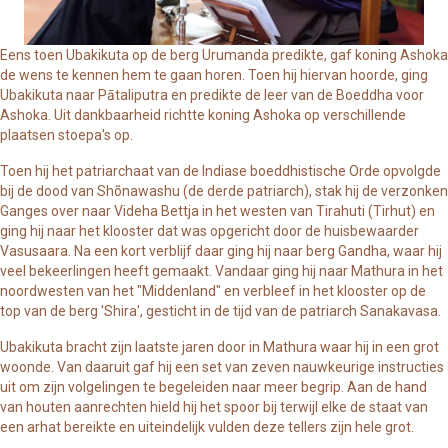
Eens toen Ubakikuta op de berg Urumanda predikte, gaf koning Ashoka
de wens te kennen hem te gaan horen. Toen hij hiervan hoorde, ging
Ubakikuta naar Pātaliputra en predikte de leer van de Boeddha voor
Ashoka. Uit dankbaarheid richtte koning Ashoka op verschillende
plaatsen stoepa's op.
Toen hij het patriarchaat van de Indiase boeddhistische Orde opvolgde
bij de dood van Shõnawashu (de derde patriarch), stak hij de verzonken
Ganges over naar Videha Bettja in het westen van Tirahuti (Tirhut) en
ging hij naar het klooster dat was opgericht door de huisbewaarder
Vasusaara. Na een kort verblijf daar ging hij naar berg Gandha, waar hij
veel bekeerlingen heeft gemaakt. Vandaar ging hij naar Mathura in het
noordwesten van het "Middenland" en verbleef in het klooster op de
top van de berg 'Shira', gesticht in de tijd van de patriarch Sanakavasa.
Ubakikuta bracht zijn laatste jaren door in Mathura waar hij in een grot
woonde. Van daaruit gaf hij een set van zeven nauwkeurige instructies
uit om zijn volgelingen te begeleiden naar meer begrip. Aan de hand
van houten aanrechten hield hij het spoor bij terwijl elke de staat van
een arhat bereikte en uiteindelijk vulden deze tellers zijn hele grot.