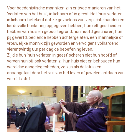
Voor boeddhistische monniken zijn er twee manieren van het
'verlaten van het huis'; in lichaam of in geest. Het 'huis verlaten
in lichaam' betekent dat ze gevoelens van verplichte banden en
liefdevolle hunkering opgegeven hebben, hunzelf gescheiden
hebben van huis en geboortegrond, hun hoofd geschoren, hun
pij geverfd, bediende hebben achtergelaten, een mannelijke of
vrouwelijke monnik zijn geworden en vervolgens volhardend
vierentwintig uur per dag de beoefening leven.
Zij die hun 'huis verlaten in geest' scheren niet hun hoofd of
verven hun pij; ook verlaten zij hun huis niet en behouden hun
wereldse aangelegenheden, ze zijn als de lotussen
onaangetast door het vuil van het leven of juwelen ontdaan van
werelds stof.