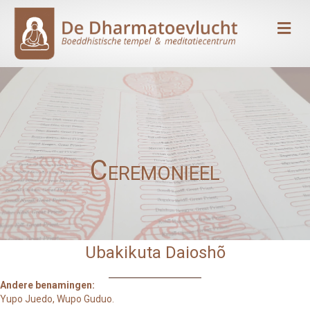
Me
Ceremonieel
Ubakikuta Daioshõ
Andere benamingen:
Yupo Juedo, Wupo Guduo.