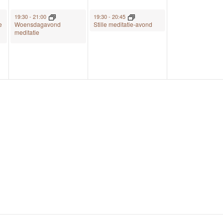
May 13, 2026
May 14, 2026
19:30
-
21:00
19:30
-
20:45
e
Woensdagavond
Stille meditatie-avond
meditatie