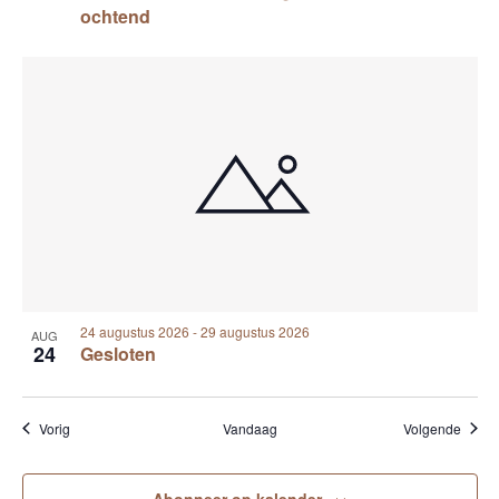
ochtend
24 augustus 2026
-
29 augustus 2026
AUG
24
Gesloten
Evenementen
Evene
Vorig
Vandaag
Volgende
Abonneer op kalender