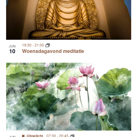
19:30
-
21:00
JUN
10
Woensdagavond meditatie
Uitgelicht
07:30
-
20:45
JUN