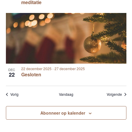
meditatie
22 december 2025
-
27 december 2025
DEC
22
Gesloten
Evenementen
Evene
Vorig
Vandaag
Volgende
Abonneer op kalender