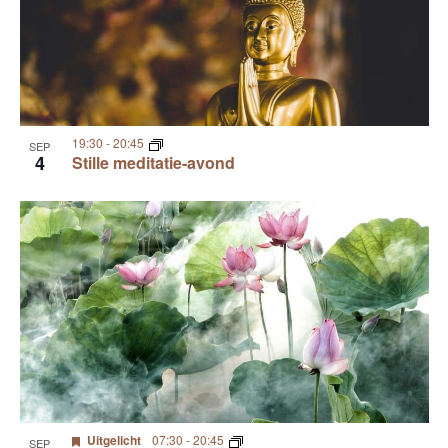
19:30
-
20:45
SEP
4
Stille meditatie-avond
Uitgelicht
07:30
-
20:45
SEP