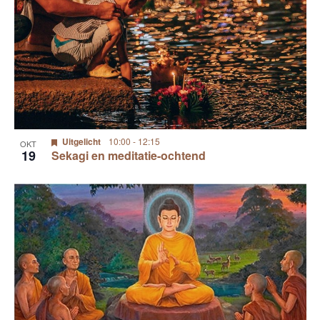
Uitgelicht
10:00
-
12:15
OKT
19
Sekagi en meditatie-ochtend