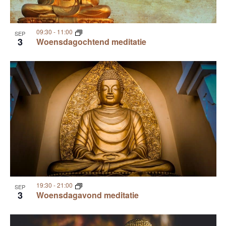
09:30
-
11:00
SEP
3
Woensdagochtend meditatie
19:30
-
21:00
SEP
3
Woensdagavond meditatie