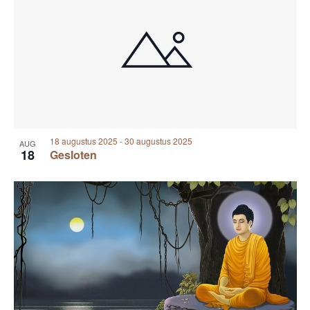
i
e
o
g
a
t
t
o
i
V
e
i
18 augustus 2025
-
30 augustus 2025
AUG
18
Gesloten
e
w