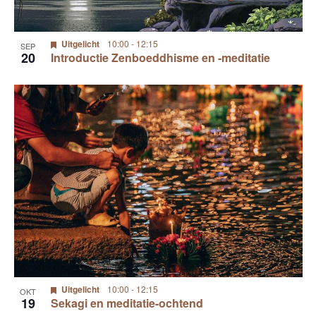
Uitgelicht
10:00
-
12:15
SEP
20
Introductie Zenboeddhisme en -meditatie
Uitgelicht
10:00
-
12:15
OKT
19
Sekagi en meditatie-ochtend