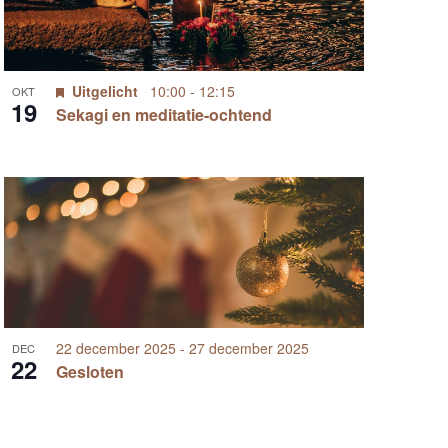
a
t
v
i
i
Uitgelicht
10:00
-
12:15
OKT
19
e
Sekagi en meditatie-ochtend
g
a
t
i
e
22 december 2025
-
27 december 2025
DEC
22
Gesloten