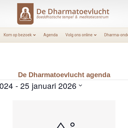
Kom op bezoek
Agenda
Volg ons online
Dharma-onde
De Dharmatoevlucht agenda
2024
 - 
25 januari 2026