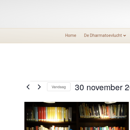
Home
De Dharmatoevlucht
30 november 
Evenementen
Vandaag
S
e
L
l
e
i
c
t