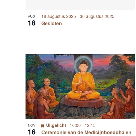
n
18 augustus 2025
-
30 augustus 2025
AUG
P
18
Gesloten
h
o
t
o
V
i
e
w
Uitgelicht
10:00
-
12:15
NOV
16
Ceremonie van de Medicijnboeddha en