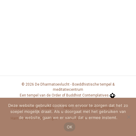
m
g
e
r
e
e
a
e
n
n
v
t
d
a
e
w
t
e
u
n
m
e
.
n
r
a
g
© 2026 De Dharmatoevlucht - Boeddhistische tempel &
meditatiecentrum
a
v
Een tempel van de Order of Buddhist Contemplatives
v
i
Deze website gebruikt cookies om ervoor te zorgen dat het zo
Privacyverklaring, cookies
ANBI
Ethische Richtlijnen
soepel mogelijk draait. Als u doorgaat met het gebruiken van
e
de website, gaan we er vanuit dat u ermee instemt.
g
Harmonie binnen de Sangha
Monastiek
n
OK
a
n