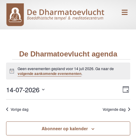
Me
De Dharmatoevlucht agenda
Evenementen
Geen evenementen gepland voor 14 juli 2026. Ga naar de
B
volgende aankomende evenementen
.
e
in
r
14-07-2026
i
E
W
D
c
14
h
S
a
v
e
t
g
e
e
juli
Vorige dag
Volgende dag
l
e
e
n
c
2026
r
t
Abonneer op kalender
e
e