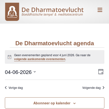
Me
De Dharmatoevlucht agenda
Evenementen
Geen evenementen gepland voor 4 juni 2026. Ga naar de
B
volgende aankomende evenementen
.
e
in
r
04-06-2026
i
E
W
D
c
4
h
S
a
v
e
t
g
e
e
juni
Vorige dag
Volgende dag
l
e
e
n
c
2026
r
t
Abonneer op kalender
e
e