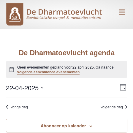
Me
De Dharmatoevlucht agenda
Evenementen
Geen evenementen gepland voor 22 april 2025. Ga naar de
B
volgende aankomende evenementen
.
e
in
r
22-04-2025
i
E
W
D
c
22
h
S
a
v
e
t
g
e
e
april
Vorige dag
Volgende dag
l
e
e
n
c
2025
r
t
Abonneer op kalender
e
e