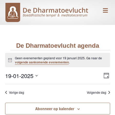
Me
De Dharmatoevlucht agenda
Evenementen
Geen evenementen gepland voor 19 januari 2025. Ga naar de
B
volgende aankomende evenementen
.
e
in
r
19-01-2025
i
E
W
D
c
19
h
S
a
v
e
t
g
e
e
januari
Vorige dag
Volgende dag
l
e
e
n
c
2025
r
t
Abonneer op kalender
e
e