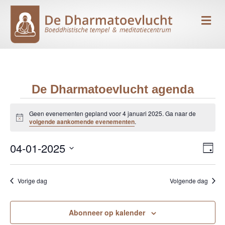
Me
De Dharmatoevlucht agenda
Evenementen
Geen evenementen gepland voor 4 januari 2025. Ga naar de
B
volgende aankomende evenementen
.
e
in
r
04-01-2025
i
E
W
D
c
4
h
S
a
v
e
t
g
e
e
januari
Vorige dag
Volgende dag
l
e
e
n
c
2025
r
t
Abonneer op kalender
e
e