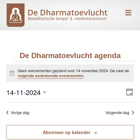
Me
De Dharmatoevlucht agenda
Evenementen
Geen evenementen gepland voor 14 november 2024. Ga naar de
B
volgende aankomende evenementen
.
e
in
r
14-11-2024
i
E
W
D
c
14
h
S
a
v
e
t
g
e
e
november
Vorige dag
Volgende dag
l
e
e
n
c
2024
r
t
Abonneer op kalender
e
e