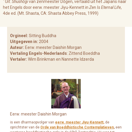
¹
Uit:
Shushōgi
van zenmeester Dōgen, vertaald uit het Japans naar
het Engels door eerw. meester Jiyu-Kennett in
Zen Is Eternal Life
,
4de ed. (Mt. Shasta, CA: Shasta Abbey Press, 1999)
Orgineel:
Sitting Buddha
Uitgegeven in:
2004
Auteur:
Eerw. meester Daishin Morgan
Vertaling Engels-Nederlands
: Zittend Boeddha
Vertaler:
Wim Brinkman en Nannette Idzerda
Eerw. meester Daishin Morgan
is een dharmaopvolger van
eerw. meester Jiyu-Kennett
,
de
oprichtster van de
Orde van Boeddhistische Contemplatieven
,
een