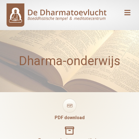
Me
Dharma-onderwijs
PDF
PDF download
Dharma archief