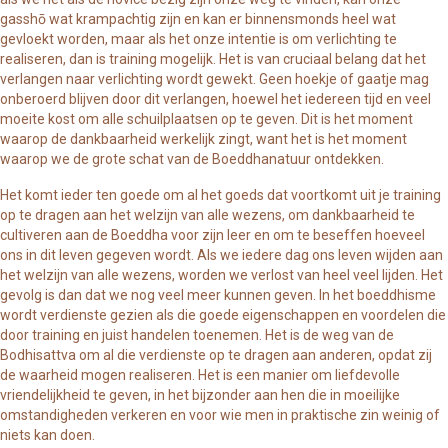
gasshō wat krampachtig zijn en kan er binnensmonds heel wat
gevloekt worden, maar als het onze intentie is om verlichting te
realiseren, dan is training mogelijk. Het is van cruciaal belang dat het
verlangen naar verlichting wordt gewekt. Geen hoekje of gaatje mag
onberoerd blijven door dit verlangen, hoewel het iedereen tijd en veel
moeite kost om alle schuilplaatsen op te geven. Dit is het moment
waarop de dankbaarheid werkelijk zingt, want het is het moment
waarop we de grote schat van de Boeddhanatuur ontdekken.
Het komt ieder ten goede om al het goeds dat voortkomt uit je training
op te dragen aan het welzijn van alle wezens, om dankbaarheid te
cultiveren aan de Boeddha voor zijn leer en om te beseffen hoeveel
ons in dit leven gegeven wordt. Als we iedere dag ons leven wijden aan
het welzijn van alle wezens, worden we verlost van heel veel lijden. Het
gevolg is dan dat we nog veel meer kunnen geven. In het boeddhisme
wordt verdienste gezien als die goede eigenschappen en voordelen die
door training en juist handelen toenemen. Het is de weg van de
Bodhisattva om al die verdienste op te dragen aan anderen, opdat zij
de waarheid mogen realiseren. Het is een manier om liefdevolle
vriendelijkheid te geven, in het bijzonder aan hen die in moeilijke
omstandigheden verkeren en voor wie men in praktische zin weinig of
niets kan doen.