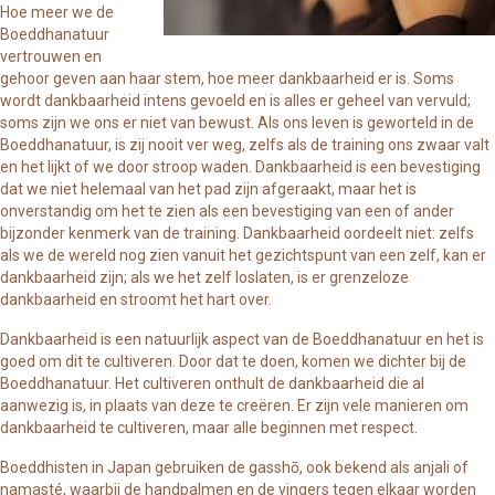
Hoe meer we de
Boeddhanatuur
vertrouwen en
gehoor geven aan haar stem, hoe meer dankbaarheid er is. Soms
wordt dankbaarheid intens gevoeld en is alles er geheel van vervuld;
soms zijn we ons er niet van bewust. Als ons leven is geworteld in de
Boeddhanatuur, is zij nooit ver weg, zelfs als de training ons zwaar valt
en het lijkt of we door stroop waden. Dankbaarheid is een bevestiging
dat we niet helemaal van het pad zijn afgeraakt, maar het is
onverstandig om het te zien als een bevestiging van een of ander
bijzonder kenmerk van de training. Dankbaarheid oordeelt niet: zelfs
als we de wereld nog zien vanuit het gezichtspunt van een zelf, kan er
dankbaarheid zijn; als we het zelf loslaten, is er grenzeloze
dankbaarheid en stroomt het hart over.
Dankbaarheid is een natuurlijk aspect van de Boeddhanatuur en het is
goed om dit te cultiveren. Door dat te doen, komen we dichter bij de
Boeddhanatuur. Het cultiveren onthult de dankbaarheid die al
aanwezig is, in plaats van deze te creëren. Er zijn vele manieren om
dankbaarheid te cultiveren, maar alle beginnen met respect.
Boeddhisten in Japan gebruiken de gasshō, ook bekend als anjali of
namasté, waarbij de handpalmen en de vingers tegen elkaar worden