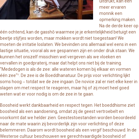
uitdrukt, kan een
meer ervaren
monnik een
opmerking maken.
Na de derde keer op
één ochtend, kan de gasshō waarmee je je erkentelijkheid betuigt een
beetje stijfjes worden, maar mokken wordt niet toegestaan! We
moeten de irritatie loslaten. We bevinden ons allemaal wel eens in een
lastige situatie, vooral als we gespannen zijn en onder druk staan. We
kunnen het onszelf misschien wel vergeven als we vloeken en
vervallen in goedpraterij, maar dat helpt ons niet bij de training.
"Mededogen is als de zee: alle wateren komen bij elkaar en vormen
één zee"¹. De zee is de Boeddhanatuur. De prijs voor verlichting lijkt
soms hoog ‒ totdat we de zee ingaan. De novice zal er niet elke keer in
slagen om met respect te reageren, maar hij of zij moet heel goed
weten wat er voor nodig is om de zee in te gaan.
Boosheid werkt dankbaarheid en respect tegen. Het boeddhisme ziet
boosheid als een aandoening, omdat zij de geest vertroebelt en
voorkomt dat we helder zien. Geestestoestanden worden beoordeeld
naar de mate waarin zij bevorderlijk zijn voor verlichting of deze
belemmeren. Daarom wordt boosheid als een vergif beschouwd. In de
Westerse cultuur beschouwen we gerechtvaardigde boosheid of