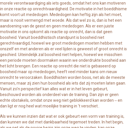
morele verontwaardiging als iets goeds, omdat het ons kan motiveren
in onze reactie op onrechtvaardigheid. De motivatie in het boeddhisme
komt voort uit mededogen. Mededogen kan heftig zijn als het moet,
maar is nooit vermengd met woede. Als dat wel zo is, dan is het een
aandoening van de geest en geen mededogen. Als er een juiste
motivatie in ons opkomt als reactie op onrecht, dan is dat geen
boosheid. Vanuit boeddhistisch standpunt is boosheid niet
gerechtvaardigd, hoewel we groot mededogen moeten hebben met
onszelf en met anderen als er veel lijden is geweest of groot onrecht is
geschied. Uiteindelijk zal boosheid niet helpen, hoewel we misschien
een periode moeten doormaken waarin we onderdrukte boosheid aan
het licht brengen. Een reactie op onrecht die niet is gebaseerd op
boosheid maar op mededogen, heeft veel minder kans om nieuw
onrecht te veroorzaken. Boeddhisten worden boos, net als de meeste
mensen, maar zij zien hun boosheid als iets dat zij moeten laten gaan.
Vanuit zo'n perspectief kan alles wat er in het leven gebeurt,
beschouwd worden als onderdeel van de training. Dan zijn er geen
echte obstakels, omdat onze weg niet geblokkeerd kan worden ‒ en
dan ligt er nog heel wat moeilijke training in 't verschiet..
Als we kunnen inzien dat wat er ook gebeurt een vorm van training is,
dan kunnen we dat met dankbaarheid tegemoet treden. In het begin,
als we net als de novice bezig zijn onze weg te vinden, kan onze