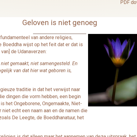
PDF do
Geloven is niet genoeg
 fundamenteel van andere religies,
e Boeddha wijst op het feit dat er dat is
en van] de Udanaverzen:
, niet gemaakt, niet samengesteld. En
ogelijk van dat hier wat geboren is,
euze traditie in dat het verwijst naar
al die dingen die vorm hebben, een begin
r is het Ongeborene, Ongemaakte, Niet-
 niet echt een naam aan en de namen die
 zoals De Leegte, de Boeddhanatuur, het
ligies is dat alleen maar het aannemen van deze uitspraak, het g