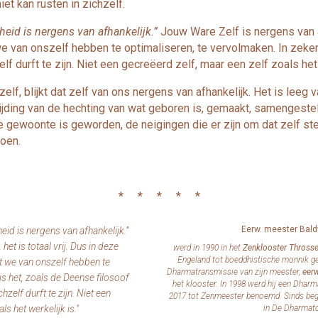
iet kan rusten in zichzelf.
eid is nergens van afhankelijk.”
Jouw Ware Zelf is nergens van afh
we van onszelf hebben te optimaliseren, te vervolmaken. In zeker
elf durft te zijn. Niet een gecreëerd zelf, maar een zelf zoals het 
, blijkt dat zelf van ons nergens van afhankelijk. Het is leeg v
jding van de hechting van wat geboren is, gemaakt, samengesteld
ste gewoonte is geworden, de neigingen die er zijn om dat zelf st
oen.
* * * * *
Eerw. meester Bald
eid is nergens van afhankelijk.”
et is totaal vrij. Dus in deze
werd in 1990 in het
Zenklooster Throsse
Engeland tot boeddhistische monnik gewi
at we van onszelf hebben te
Dharmatransmissie van zijn meester,
eerw
is het, zoals de Deense filosoof
het klooster. In 1998 werd hij een Dharm
hzelf durft te zijn. Niet een
2017 tot Zenmeester benoemd. Sinds begi
s het werkelijk is."
in De Dharmat