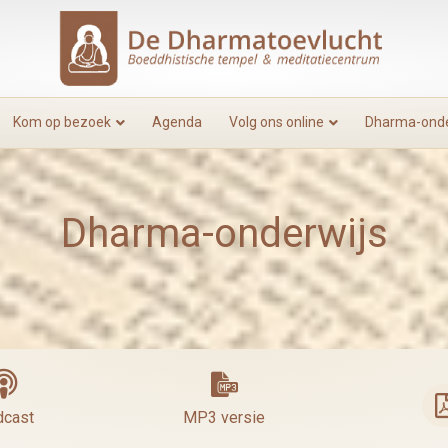
Kom op bezoek
Agenda
Volg ons online
Dharma-onde
Dharma-onderwijs
P3
MP3
cast
MP3 versie