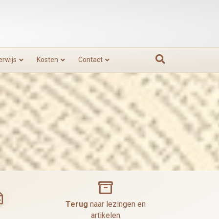
rwijs
Kosten
Contact
Dharma archief
Terug
naar lezingen en
artikelen