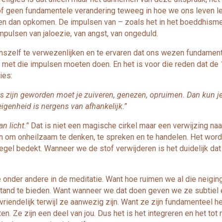
of geen fundamentele verandering teweeg in hoe we ons leven leid
u en dan opkomen. De impulsen van – zoals het in het boeddhis
impulsen van jaloezie, van angst, van ongeduld.
szelf te verwezenlijken en te ervaren dat ons wezen fundamentee
t met die impulsen moeten doen. En het is voor die reden dat de
ies:
s zijn geworden moet je zuiveren, genezen, opruimen. Dan kun je je
igenheid is nergens van afhankelijk.”
n licht.”
Dat is niet een magische cirkel maar een verwijzing naar
en om onheilzaam te denken, te spreken en te handelen. Het wo
el bedekt. Wanneer we de stof verwijderen is het duidelijk dat 
 onder andere in de meditatie. Want hoe ruimen we al die neigi
nd te bieden. Want wanneer we dat doen geven we ze subtiel e
endelijk terwijl ze aanwezig zijn. Want ze zijn fundamenteel hel
. Ze zijn een deel van jou. Dus het is het integreren en het tot 