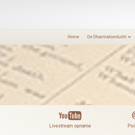
Home
De Dharmatoevlucht
Livestream opname
M
Livestream opname
Pod