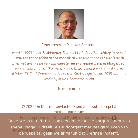
Eerw. meester Baldwin Schreurs
werd in 1990 in het
Zenklooster Throssel Hole Buddhist Abbey
in Noord-
Engeland tot boeddhistische monnik gewijd en ontving vijf jaar later de
Dharmatransmissie van zijn meester,
eerw. meester Daishin Morgan
, abt
van het klooster. In 1998 werd hij een Dharmaleraar van de Orde en in
oktober 2017 tot Zenmeester benoemd. Sinds begin januari 2005 woont en
werkt hij in De Dharmatoevlucht
Meer informatie
© 2026 De Dharmatoevlucht - Boeddhistische tempel &
meditatiecentrum
Een tempel van de Order of Buddhist Contemplatives
Deze website gebruikt cookies om ervoor te zorgen dat het zo
soepel mogelijk draait. Als u doorgaat met het gebruiken van
Privacyverklaring, cookies
ANBI
Ethische Richtlijnen
de website, gaan we er vanuit dat u ermee instemt.