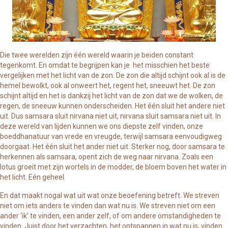
Die twee werelden zijn één wereld waarin je beiden constant
tegenkomt. En omdat te begrijpen kan je het misschien het beste
vergelijken met het licht van de zon. De zon die altijd schijnt ook al is de
hemel bewolkt, ook al onweert het, regent het, sneeuwt het. De zon
schijnt altijd en het is dankzij het licht van de zon dat we de wolken, de
regen, de sneeuw kunnen onderscheiden. Het één sluit het andere niet
uit. Dus samsara sluit nirvana niet uit, nirvana sluit samsara niet uit. In
deze wereld van lijden kunnen we ons diepste zelf vinden, onze
boeddhanatuur van vrede en vreugde, terwijl samsara eenvoudigweg
doorgaat. Het één sluit het ander niet uit. Sterker nog, door samsara te
herkennen als samsara, opent zich de weg naar nirvana. Zoals een
lotus groeit met zijn wortels in de modder, de bloem boven het water in
het licht. Eén geheel.
En dat maakt nogal wat uit wat onze beoefening betreft. We streven
niet om iets anders te vinden dan wat nu is. We streven niet om een
ander ‘ik’ te vinden, een ander zelf, of om andere omstandigheden te
vinden. Juist door het verzachten, het ontspannen in wat nu is, vinden