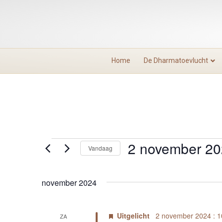
Home
De Dharmatoevlucht
2 november 2
Evenementen
Vandaag
S
e
november 2024
l
e
c
Uitgelicht
2 november 2024 : 1
ZA
t