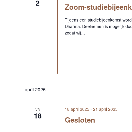
2
Zoom-studiebijeen
e
e
r
Tijdens een studiebijeenkomst word
Dharma. Deelnemen is mogelijk door 
e
zodat wij…
e
n
d
a
t
u
m
.
april 2025
18 april 2025
-
21 april 2025
VR
18
Gesloten