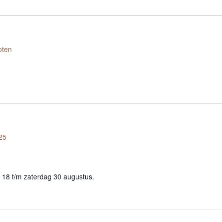
oten
25
 18 t/m zaterdag 30 augustus.