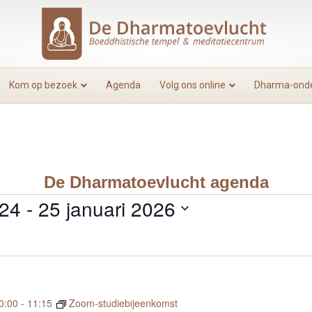
Kom op bezoek
Agenda
Volg ons online
Dharma-onde
De Dharmatoevlucht agenda
024
 - 
25 januari 2026
0:00
-
11:15
Zoom-studiebijeenkomst