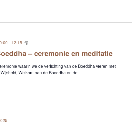
V
0:00
-
12:15
e
Boeddha – ceremonie en meditatie
r
l
remonie waarin we de verlichting van de Boeddha vieren met
i
te Wijsheid, Welkom aan de Boeddha en de…
c
h
t
i
n
g
v
a
2025
n