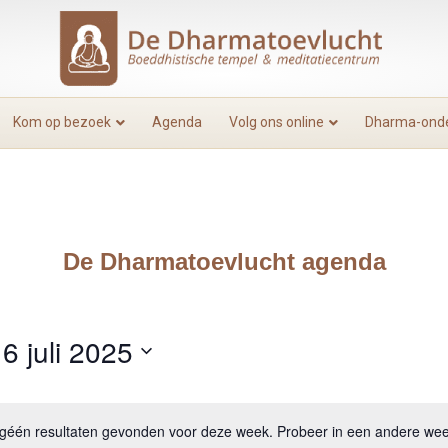
Kom op bezoek
Agenda
Volg ons online
Dharma-onde
De Dharmatoevlucht agenda
 
6 juli 2025
n géén resultaten gevonden voor deze week. Probeer in een andere wee
B