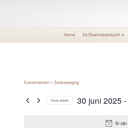
Home
De Dharmatoevlucht
Evenementen
Zenbeweging
30 juni 2025
 -
Deze week
S
e
l
Er zij