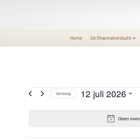
Home
De Dharmatoevlucht
12 juli 2026
Evenementen
Vandaag
S
in
e
l
Geen evene
12
e
c
t