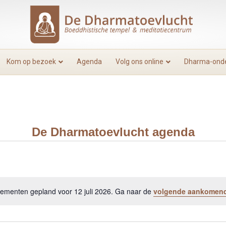
Kom op bezoek
Agenda
Volg ons online
Dharma-onde
De Dharmatoevlucht agenda
menten gepland voor 12 juli 2026. Ga naar de
volgende aankomen
B
e
r