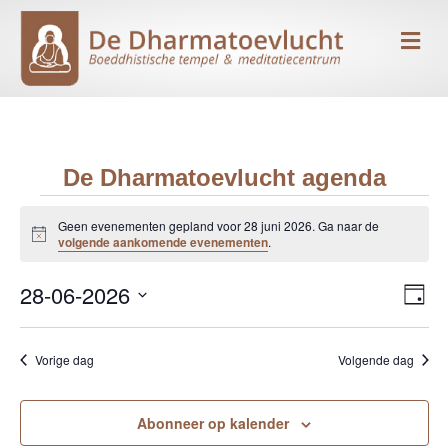
Me
De Dharmatoevlucht agenda
Evenementen
Geen evenementen gepland voor 28 juni 2026. Ga naar de
B
volgende aankomende evenementen
.
e
in
r
28-06-2026
i
E
W
D
c
28
h
S
a
v
e
t
g
e
e
juni
Vorige dag
Volgende dag
l
e
e
n
c
2026
r
t
Abonneer op kalender
e
e