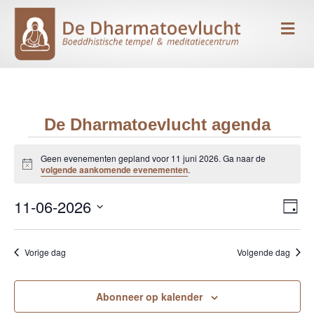
Me
De Dharmatoevlucht agenda
Evenementen
Geen evenementen gepland voor 11 juni 2026. Ga naar de
B
volgende aankomende evenementen
.
e
in
r
11-06-2026
i
E
W
D
c
11
h
S
a
v
e
t
g
e
e
juni
Vorige dag
Volgende dag
l
e
e
n
c
2026
r
t
Abonneer op kalender
e
e