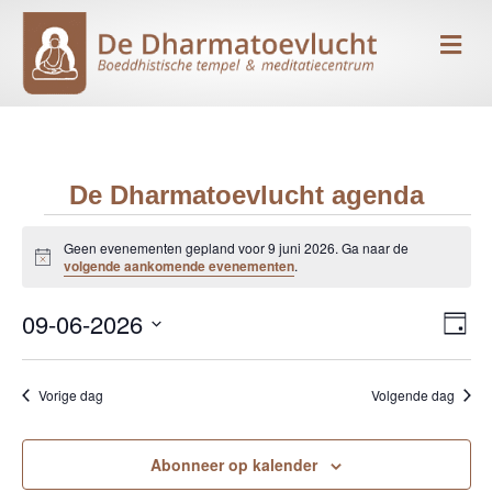
Me
De Dharmatoevlucht agenda
Evenementen
Geen evenementen gepland voor 9 juni 2026. Ga naar de
B
volgende aankomende evenementen
.
e
in
r
09-06-2026
i
E
W
D
c
9
h
S
a
v
e
t
g
e
e
juni
Vorige dag
Volgende dag
l
e
e
n
c
2026
r
t
Abonneer op kalender
e
e