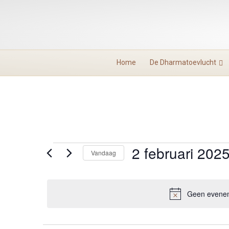
Home
De Dharmatoevlucht
2 februari 202
Evenementen
Vandaag
S
in
e
l
Geen evenem
2
e
c
t