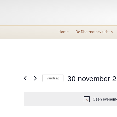
Home
De Dharmatoevlucht
30 november 
Evenementen
Vandaag
S
in
e
l
Geen eveneme
30
e
c
t