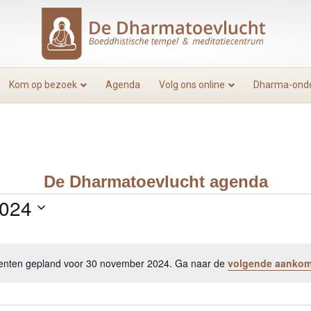
Kom op bezoek
Agenda
Volg ons online
Dharma-onde
De Dharmatoevlucht agenda
2024
nten gepland voor 30 november 2024. Ga naar de
volgende aanko
B
e
r