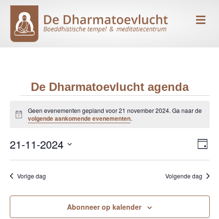
Me
De Dharmatoevlucht agenda
Evenementen
Geen evenementen gepland voor 21 november 2024. Ga naar de
B
volgende aankomende evenementen
.
e
in
r
21-11-2024
i
E
W
D
c
21
h
S
a
v
e
t
g
e
e
november
Vorige dag
Volgende dag
l
e
e
n
c
2024
r
t
Abonneer op kalender
e
e