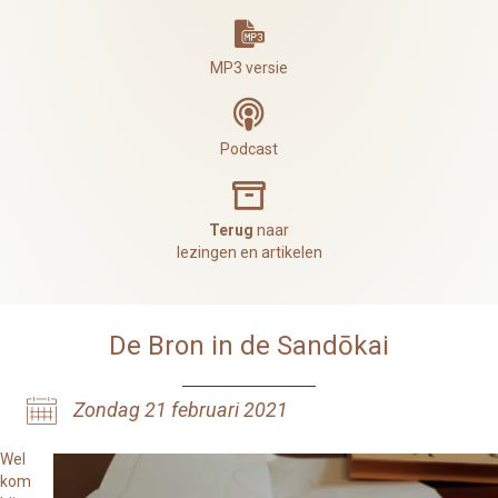
MP3
MP3 versie
MP3
Podcast
Dharma archief
Terug
naar
lezingen en artikelen
De Bron in de Sandōkai
Zondag 21 februari 2021
Wel
kom