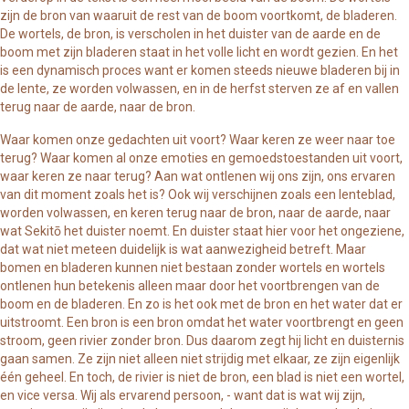
zijn de bron van waaruit de rest van de boom voortkomt, de bladeren.
De wortels, de bron, is verscholen in het duister van de aarde en de
boom met zijn bladeren staat in het volle licht en wordt gezien. En het
is een dynamisch proces want er komen steeds nieuwe bladeren bij in
de lente, ze worden volwassen, en in de herfst sterven ze af en vallen
terug naar de aarde, naar de bron.
Waar komen onze gedachten uit voort? Waar keren ze weer naar toe
terug? Waar komen al onze emoties en gemoedstoestanden uit voort,
waar keren ze naar terug? Aan wat ontlenen wij ons zijn, ons ervaren
van dit moment zoals het is? Ook wij verschijnen zoals een lenteblad,
worden volwassen, en keren terug naar de bron, naar de aarde, naar
wat Sekitō het duister noemt. En duister staat hier voor het ongeziene,
dat wat niet meteen duidelijk is wat aanwezigheid betreft. Maar
bomen en bladeren kunnen niet bestaan zonder wortels en wortels
ontlenen hun betekenis alleen maar door het voortbrengen van de
boom en de bladeren. En zo is het ook met de bron en het water dat er
uitstroomt. Een bron is een bron omdat het water voortbrengt en geen
stroom, geen rivier zonder bron. Dus daarom zegt hij licht en duisternis
gaan samen. Ze zijn niet alleen niet strijdig met elkaar, ze zijn eigenlijk
één geheel. En toch, de rivier is niet de bron, een blad is niet een wortel,
en vice versa. Wij als ervarend persoon, - want dat is wat wij zijn,