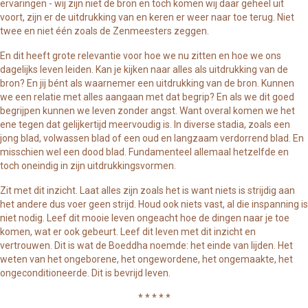
ervaringen - wij zijn niet de bron en toch komen wij daar geheel uit
voort, zijn er de uitdrukking van en keren er weer naar toe terug. Niet
twee en niet één zoals de Zenmeesters zeggen.
En dit heeft grote relevantie voor hoe we nu zitten en hoe we ons
dagelijks leven leiden. Kan je kijken naar alles als uitdrukking van de
bron? En jij bént als waarnemer een uitdrukking van de bron. Kunnen
we een relatie met alles aangaan met dat begrip? En als we dit goed
begrijpen kunnen we leven zonder angst. Want overal komen we het
ene tegen dat gelijkertijd meervoudig is. In diverse stadia, zoals een
jong blad, volwassen blad of een oud en langzaam verdorrend blad. En
misschien wel een dood blad. Fundamenteel allemaal hetzelfde en
toch oneindig in zijn uitdrukkingsvormen.
Zit met dit inzicht. Laat alles zijn zoals het is want niets is strijdig aan
het andere dus voer geen strijd. Houd ook niets vast, al die inspanning is
niet nodig. Leef dit mooie leven ongeacht hoe de dingen naar je toe
komen, wat er ook gebeurt. Leef dit leven met dit inzicht en
vertrouwen. Dit is wat de Boeddha noemde: het einde van lijden. Het
weten van het ongeborene, het ongewordene, het ongemaakte, het
ongeconditioneerde. Dit is bevrijd leven.
* * * * *