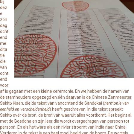
bij
dez
e
zon
dag
ocht
end
me
dita
tie
die
van
ocht
end
voor
af is gegaan met een kleine ceremonie. En we hebben de namen van
de stamhouders opgezegd en één daarvan is de Chinese Zenmeester
Sekitō Kisen, die de tekst van vanochtend de Sandōkai (
harmonie van
eenheid en verscheidenheid
) heeft geschreven. In die tekst spreekt
Sekitō over de bron, de bron van waaruit alles voortkomt. Het begint al
met de Boeddha en zijn leer die wordt overgedragen van persoon tot
persoon. En als het ware als een rivier stroomt van India naar China.
Verderop in de tekst is een heel mooi beeld van de boom. De wortels