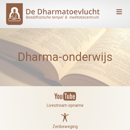
Me
Dharma-onderwijs
Livestream opname
Livestream opname
Zenbeweging
Zenbeweging