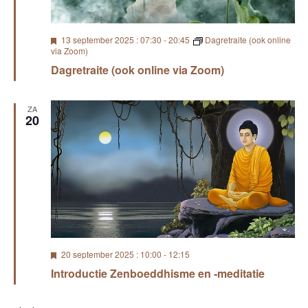
U
13 september 2025 : 07:30
-
20:45
Dagretraite (ook online
i
via Zoom)
t
Dagretraite (ook online via Zoom)
g
e
l
i
ZA
c
20
h
t
U
20 september 2025 : 10:00
-
12:15
i
Introductie Zenboeddhisme en -meditatie
t
g
e