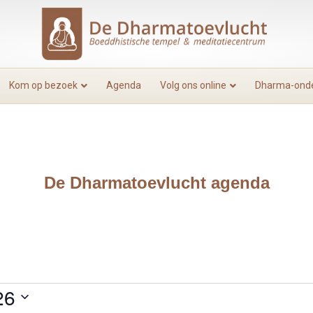
Kom op bezoek
Agenda
Volg ons online
Dharma-onde
De Dharmatoevlucht agenda
26