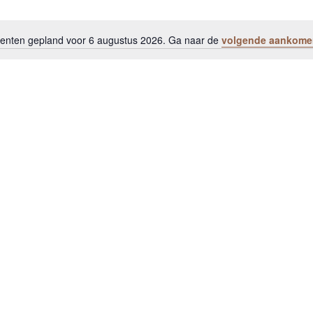
nten gepland voor 6 augustus 2026. Ga naar de
volgende aankome
B
e
r
i
c
h
t