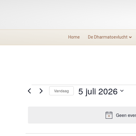
Home
De Dharmatoevlucht
5 juli 2026
Evenementen
Vandaag
S
in
e
l
Geen even
5
e
c
t