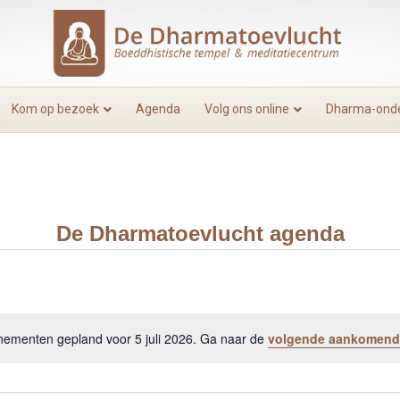
Kom op bezoek
Agenda
Volg ons online
Dharma-onde
De Dharmatoevlucht agenda
ementen gepland voor 5 juli 2026. Ga naar de
volgende aankomend
B
e
r