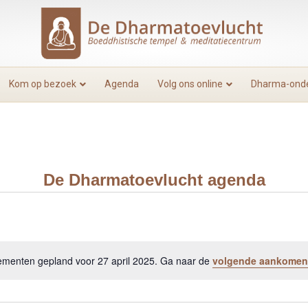
Kom op bezoek
Agenda
Volg ons online
Dharma-onde
De Dharmatoevlucht agenda
menten gepland voor 27 april 2025. Ga naar de
volgende aankomen
B
e
r