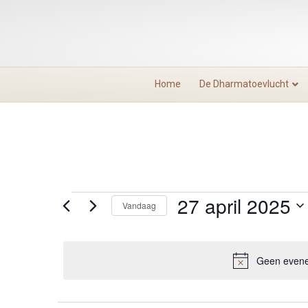
Home
De Dharmatoevlucht
27 april 2025
Evenementen
Vandaag
S
in
e
l
Geen evene
27
e
c
t