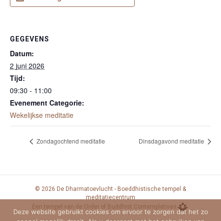
GEGEVENS
Datum:
2 juni 2026
Tijd:
09:30 - 11:00
Evenement Categorie:
Wekelijkse meditatie
Zondagochtend meditatie
Dinsdagavond meditatie
© 2026 De Dharmatoevlucht - Boeddhistische tempel &
meditatiecentrum
Een tempel van de Order of Buddhist Contemplatives
Deze website gebruikt cookies om ervoor te zorgen dat het zo