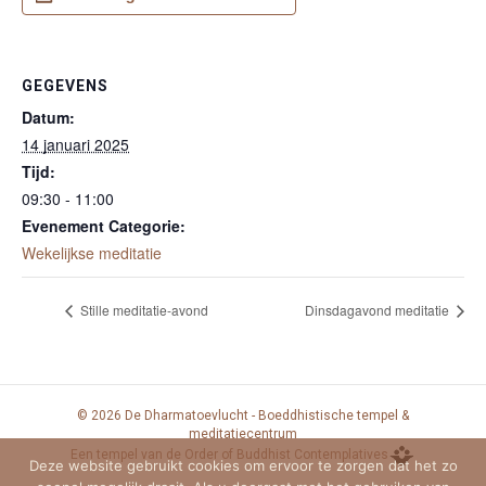
GEGEVENS
Datum:
14 januari 2025
Tijd:
09:30 - 11:00
Evenement Categorie:
Wekelijkse meditatie
Stille meditatie-avond
Dinsdagavond meditatie
© 2026 De Dharmatoevlucht - Boeddhistische tempel &
meditatiecentrum
Een tempel van de Order of Buddhist Contemplatives
Deze website gebruikt cookies om ervoor te zorgen dat het zo