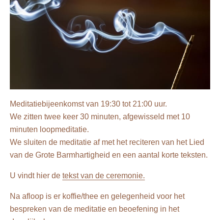
Meditatiebijeenkomst van 19:30 tot 21:00 uur.
We zitten twee keer 30 minuten, afgewisseld met 10
minuten loopmeditatie.
We sluiten de meditatie af met het reciteren van het Lied
van de Grote Barmhartigheid en een aantal korte teksten.
U vindt hier de
tekst van de ceremonie.
Na afloop is er koffie/thee en gelegenheid voor het
bespreken van de meditatie en beoefening in het