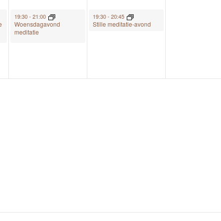
May 13, 2026
May 14, 2026
19:30
-
21:00
19:30
-
20:45
e
Woensdagavond
Stille meditatie-avond
meditatie