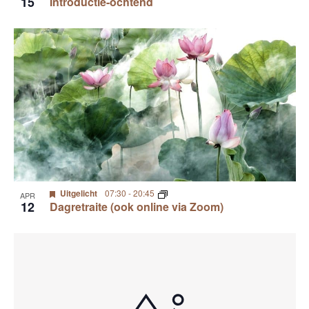
15
Introductie-ochtend
i
e
o
g
a
t
t
o
i
V
e
i
e
Uitgelicht
07:30
-
20:45
w
APR
12
Dagretraite (ook online via Zoom)