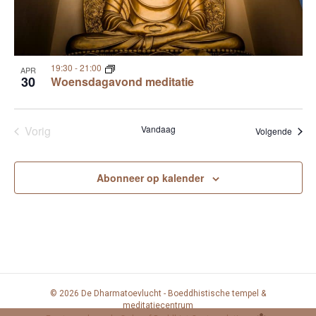
19:30
-
21:00
APR
30
Woensdagavond meditatie
Vorig
Vandaag
Evene
Volgende
Evenementen
Abonneer op kalender
© 2026 De Dharmatoevlucht - Boeddhistische tempel &
meditatiecentrum