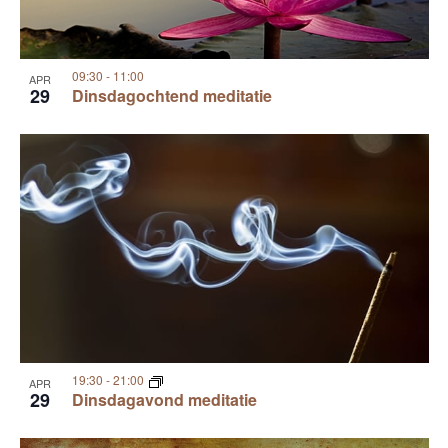
09:30
-
11:00
APR
29
Dinsdagochtend meditatie
19:30
-
21:00
APR
29
Dinsdagavond meditatie